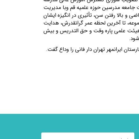
کت جامعه مدرسین حوزه علمیه قم وبا مدیریت
 و بالا رفتن سن، تأثیری در انگیزه‌ ایشان
 نداشت و پس از گذشت قریب به ۲۹ سال مدیریت این مجموعه، تا آخرین لحظه عمر گرانقدرش، هدایت
ی را بعهده داشت که هم‌اکنون دارای بیش از ۶هزار دانشجو، ۱۸۰ عضو هیئت علمی، ۲۰۰ نفر هیئت علمی پاره وقت و حق التدریس و بیش
ان ایرانمهر تهران دار فانی را وداع گفت.