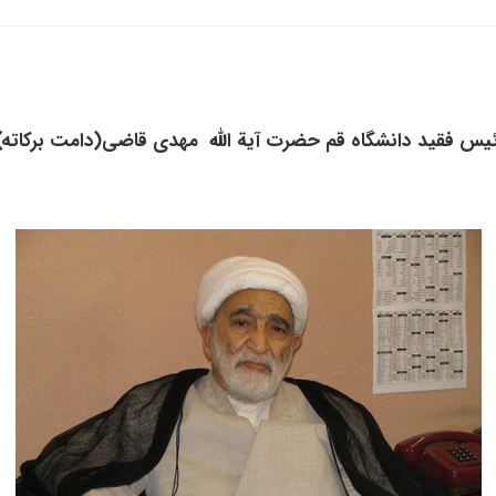
ئیس فقید دانشگاه قم حضرت آیة الله مهدی قاضی(دامت برکاته) 