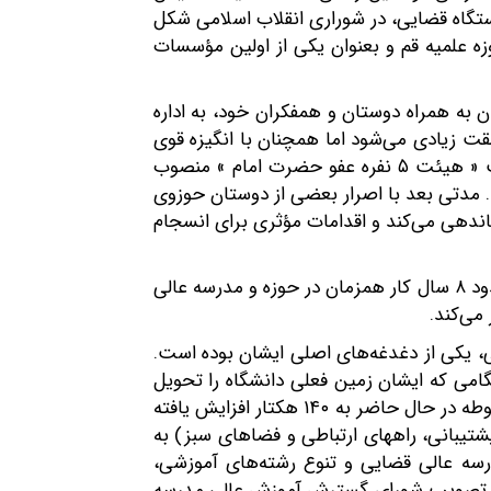
گاه قضایی، در شوراری انقلاب اسلامی شکل
 نظر جامعه مدرسین حوزه علمیه قم و بعنوان یکی از اولین مؤسسات
 به ‌همراه دوستان و همفکران خود، به اداره
قت زیادی می‌شود اما همچنان با انگیزه قوی
به فعالیتهای خود ادامه می‌دهد. پس از حدود ۴ سال خدمت در قوه قضائیه، با حکم امام خمینی(ره) به ریاست « هیئت ۵ نفره عفو حضرت امام » منصوب
 مدتی بعد با اصرار بعضی از دوستان حوزوی
ندهی می‌کند و اقدامات مؤثری برای انسجام
به دنبال شکل‌گیری و ساماندهی حوزه از یک طرف و توسعة مدرسه عالی قضایی از طرف دیگر، ایشان پس از حدود ۸ سال کار همزمان در حوزه و مدرسه عالی
می‌کند.
، یکی از دغدغه‌های اصلی ایشان بوده است.
گامی که ایشان زمین فعلی دانشگاه را تحویل
می‌گیرد با ۵ میلیون تومان فعالیتهای عمرانی را در محوطه‌ای به مساحت ۲۴ هکتار، شروع می‌کند. البته این محوطه در حال حاضر به ۱۴۰ هکتار افزایش یافته
 پشتیبانی، راههای ارتباطی و فضاهای سبز) به
رسه عالی قضایی و تنوع رشته‌های آموزشی،
رای تبدیل وضع مدرسه عالی قضایی به یک دانشگاه دولتی آغاز شد و در نهایت در تاریخ ۳۱/۳/۱۳۷۶ با تصویب شورای گسترش آموزش عالی مدرسه